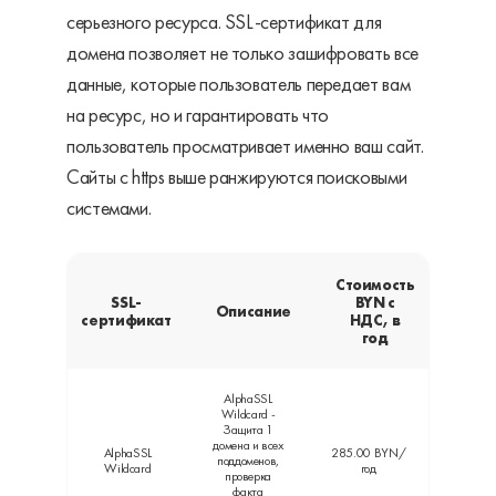
серьезного ресурса. SSL-сертификат для
домена позволяет не только зашифровать все
данные, которые пользователь передает вам
на ресурс, но и гарантировать что
пользователь просматривает именно ваш сайт.
Сайты с https выше ранжируются поисковыми
системами.
Стоимость
SSL-
BYN с
Описание
сертификат
НДС, в
год
AlphaSSL
Wildcard -
Защита 1
домена и всех
AlphaSSL
285.00 BYN/
поддоменов,
Wildcard
год
проверка
факта