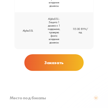
владения
доменом
AlphaSSL -
Защита 1
домена и 1
поддомена,
115.00 BYN/
AlphaSSL
проверка
год
факта
владения
доменом
Заказать
Место под бэкапы